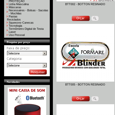
PROTEÇÃO
Linha Masculina
BTT002 - BOTTON RESINADO
Máscaras
Necessaires - Bolsas - Sacolas
- Mochilas
Pastas
Reciclados
Squeezes-Canecas
Tecnologia
Termômetro Digital de Testa
Laser
Uso Pessoal
Pesquisa por preço
Novidades
BTT005 - BOTTON RESINADO