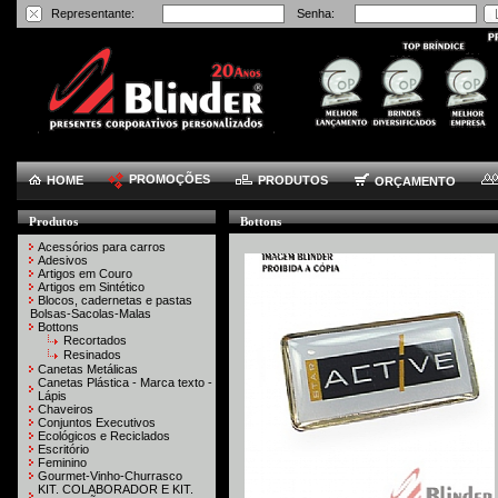
Representante:
Senha:
PROMOÇÕES
HOME
PRODUTOS
ORÇAMENTO
Produtos
Bottons
Acessórios para carros
Adesivos
Artigos em Couro
Artigos em Sintético
Blocos, cadernetas e pastas
Bolsas-Sacolas-Malas
Bottons
Recortados
Resinados
Canetas Metálicas
Canetas Plástica - Marca texto -
Lápis
Chaveiros
Conjuntos Executivos
Ecológicos e Reciclados
Escritório
Feminino
Gourmet-Vinho-Churrasco
KIT. COLABORADOR E KIT.