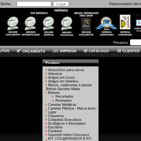
Senha:
Representante não l
Pesquisa:
UTOS
EMPRESA
CATÁLOGO
CLIENTES
ORÇAMENTO
Produtos
Acessórios para carros
Adesivos
Artigos em Couro
Artigos em Sintético
Blocos, cadernetas e pastas
Bolsas-Sacolas-Malas
Bottons
Recortados
Resinados
Canetas Metálicas
Canetas Plástica - Marca texto -
Lápis
Chaveiros
Conjuntos Executivos
Ecológicos e Reciclados
Escritório
Feminino
Gourmet-Vinho-Churrasco
KIT. COLABORADOR E KIT.