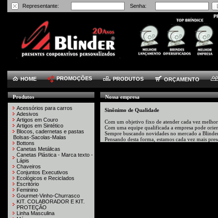
Representante:
Senha:
PROMOÇÕES
HOME
PRODUTOS
ORÇAMENTO
Produtos
Nossa empresa
Acessórios para carros
Sinônimo de Qualidade
Adesivos
Artigos em Couro
Com um objetivo fixo de atender cada vez melhor s
Artigos em Sintético
Com uma equipe qualificada a empresa pode orienta
Blocos, cadernetas e pastas
Sempre buscando novidades no mercado a Blinder te
Bolsas-Sacolas-Malas
Pensando desta forma, estamos cada vez mais pre
Bottons
Canetas Metálicas
Canetas Plástica - Marca texto -
Lápis
Chaveiros
Conjuntos Executivos
Ecológicos e Reciclados
Escritório
Feminino
Gourmet-Vinho-Churrasco
KIT. COLABORADOR E KIT.
PROTEÇÃO
Linha Masculina