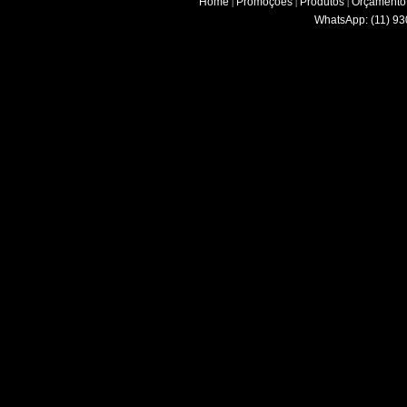
Home
Promoções
Produtos
Orçamento
|
|
|
WhatsApp: (11) 93