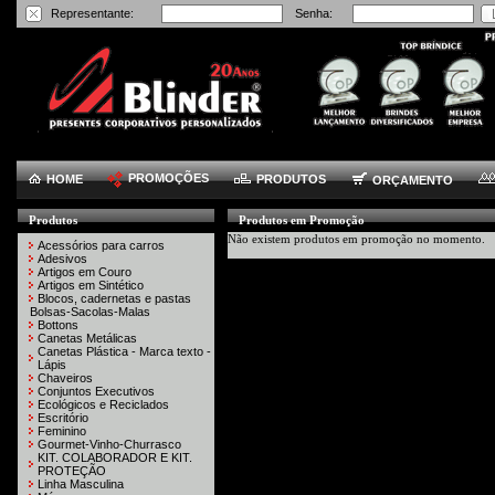
Representante:
Senha:
PROMOÇÕES
HOME
PRODUTOS
ORÇAMENTO
Produtos
Produtos em Promoção
Não existem produtos em promoção no momento.
Acessórios para carros
Adesivos
Artigos em Couro
Artigos em Sintético
Blocos, cadernetas e pastas
Bolsas-Sacolas-Malas
Bottons
Canetas Metálicas
Canetas Plástica - Marca texto -
Lápis
Chaveiros
Conjuntos Executivos
Ecológicos e Reciclados
Escritório
Feminino
Gourmet-Vinho-Churrasco
KIT. COLABORADOR E KIT.
PROTEÇÃO
Linha Masculina