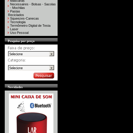
Máscaras
Necessaires - Bolsas - Sacolas
- Mochilas
Pastas
Reciclados
Squeezes-Canecas
Tecnologia
Termômetro Digital de Testa
Laser
Uso Pessoal
Pesquisa por preço
Novidades