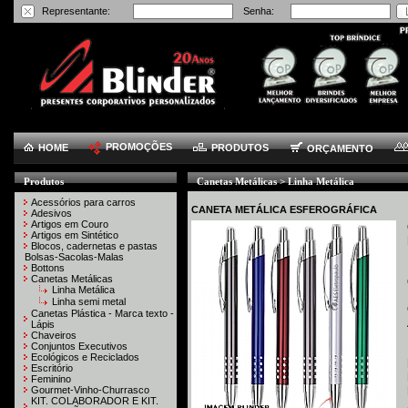
Representante:
Senha:
PROMOÇÕES
HOME
PRODUTOS
ORÇAMENTO
Produtos
Canetas Metálicas > Linha Metálica
Acessórios para carros
CANETA METÁLICA ESFEROGRÁFICA
Adesivos
Artigos em Couro
Artigos em Sintético
Blocos, cadernetas e pastas
Bolsas-Sacolas-Malas
Bottons
Canetas Metálicas
Linha Metálica
Linha semi metal
Canetas Plástica - Marca texto -
Lápis
Chaveiros
Conjuntos Executivos
Ecológicos e Reciclados
Escritório
Feminino
Gourmet-Vinho-Churrasco
KIT. COLABORADOR E KIT.