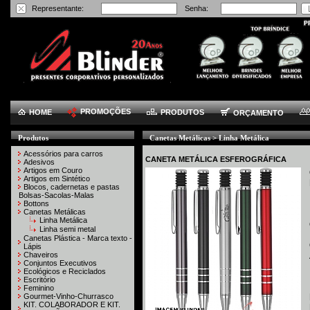
Representante:
Senha:
PROMOÇÕES
HOME
PRODUTOS
ORÇAMENTO
Produtos
Canetas Metálicas > Linha Metálica
Acessórios para carros
CANETA METÁLICA ESFEROGRÁFICA
Adesivos
Artigos em Couro
Artigos em Sintético
Blocos, cadernetas e pastas
Bolsas-Sacolas-Malas
Bottons
Canetas Metálicas
Linha Metálica
Linha semi metal
Canetas Plástica - Marca texto -
Lápis
Chaveiros
Conjuntos Executivos
Ecológicos e Reciclados
Escritório
Feminino
Gourmet-Vinho-Churrasco
KIT. COLABORADOR E KIT.