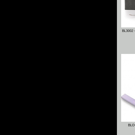
BL3002 
BLO