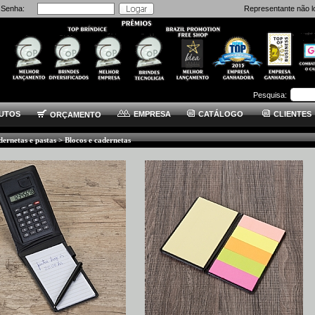
Senha:
Representante não l
Pesquisa:
UTOS
EMPRESA
CATÁLOGO
CLIENTES
ORÇAMENTO
dernetas e pastas
> Blocos e cadernetas