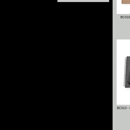
BC010
BC013 