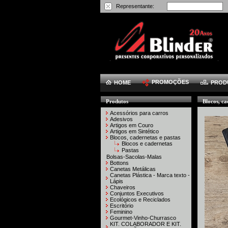
Representante:
PROMOÇÕES
HOME
PROD
Produtos
Blocos, ca
Acessórios para carros
Adesivos
Artigos em Couro
Artigos em Sintético
Blocos, cadernetas e pastas
Blocos e cadernetas
Pastas
Bolsas-Sacolas-Malas
Bottons
Canetas Metálicas
Canetas Plástica - Marca texto -
Lápis
Chaveiros
Conjuntos Executivos
Ecológicos e Reciclados
Escritório
Feminino
Gourmet-Vinho-Churrasco
KIT. COLABORADOR E KIT.