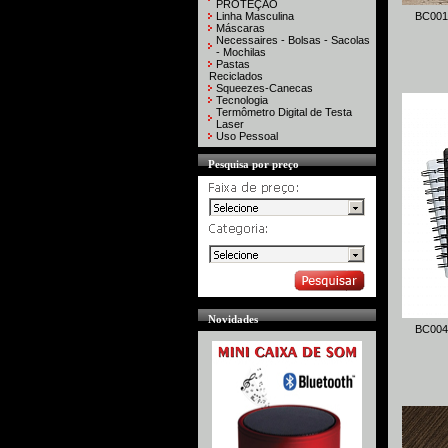
PROTEÇÃO
Linha Masculina
BC001
Máscaras
Necessaires - Bolsas - Sacolas
- Mochilas
Pastas
Reciclados
Squeezes-Canecas
Tecnologia
Termômetro Digital de Testa
Laser
Uso Pessoal
Pesquisa por preço
Novidades
BC004