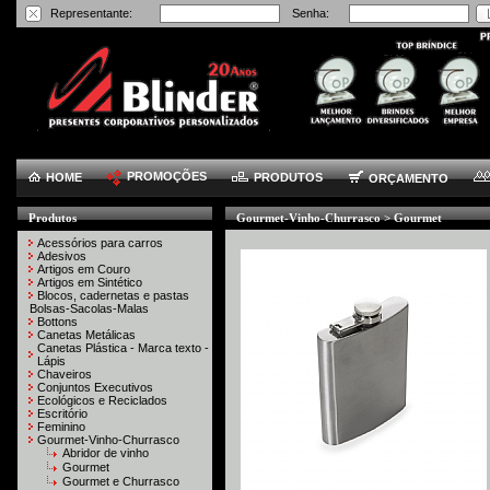
Representante:
Senha:
PROMOÇÕES
HOME
PRODUTOS
ORÇAMENTO
Produtos
Gourmet-Vinho-Churrasco
> Gourmet
Acessórios para carros
Adesivos
Artigos em Couro
Artigos em Sintético
Blocos, cadernetas e pastas
Bolsas-Sacolas-Malas
Bottons
Canetas Metálicas
Canetas Plástica - Marca texto -
Lápis
Chaveiros
Conjuntos Executivos
Ecológicos e Reciclados
Escritório
Feminino
Gourmet-Vinho-Churrasco
Abridor de vinho
Gourmet
Gourmet e Churrasco