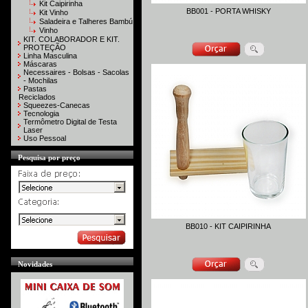
Kit Caipirinha
BB001 - PORTA WHISKY
Kit Vinho
Saladeira e Talheres Bambú
Vinho
KIT. COLABORADOR E KIT.
PROTEÇÃO
Linha Masculina
Máscaras
Necessaires - Bolsas - Sacolas
- Mochilas
Pastas
Reciclados
Squeezes-Canecas
Tecnologia
Termômetro Digital de Testa
Laser
Uso Pessoal
Pesquisa por preço
BB010 - KIT CAIPIRINHA
Novidades