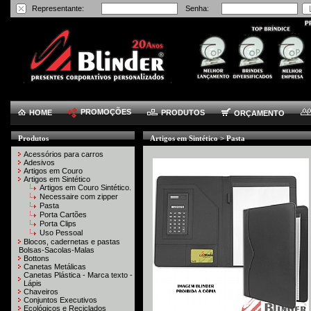
Representante:
Senha:
PROMOÇÕES
HOME
PRODUTOS
ORÇAMENTO
Produtos
Artigos em Sintético
> Pasta
Acessórios para carros
Adesivos
Artigos em Couro
Artigos em Sintético
Artigos em Couro Sintético.
Necessaire com zipper
Pasta
Porta Cartões
Porta Clips
Uso Pessoal
Blocos, cadernetas e pastas
Bolsas-Sacolas-Malas
Bottons
Canetas Metálicas
Canetas Plástica - Marca texto -
Lápis
Chaveiros
Conjuntos Executivos
Ecológicos e Reciclados