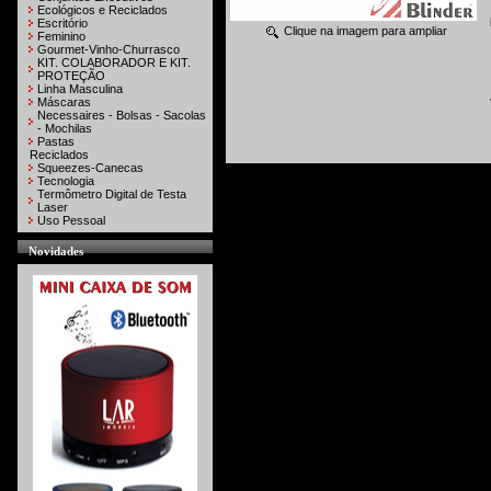
Ecológicos e Reciclados
Escritório
Clique na imagem para ampliar
Feminino
Gourmet-Vinho-Churrasco
KIT. COLABORADOR E KIT.
PROTEÇÃO
Linha Masculina
Máscaras
Necessaires - Bolsas - Sacolas
- Mochilas
Pastas
Reciclados
Squeezes-Canecas
Tecnologia
Termômetro Digital de Testa
Laser
Uso Pessoal
Novidades