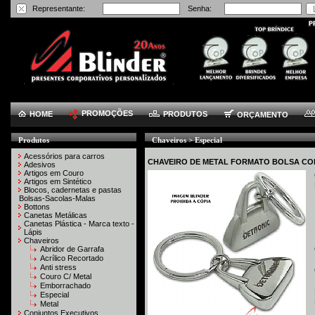
Representante:
Senha:
PROMOÇÕES
HOME
PRODUTOS
ORÇAMENTO
Produtos
Chaveiros > Especial
Acessórios para carros
CHAVEIRO DE METAL FORMATO BOLSA C
Adesivos
Artigos em Couro
Artigos em Sintético
Blocos, cadernetas e pastas
Bolsas-Sacolas-Malas
Bottons
Canetas Metálicas
Canetas Plástica - Marca texto -
Lápis
Chaveiros
Abridor de Garrafa
Acrílico Recortado
Anti stress
Couro C/ Metal
Emborrachado
Especial
Metal
Conjuntos Executivos