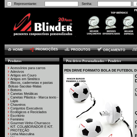
Representante:
Senha:
PROMOÇÕES
HOME
PRODUTOS
ORÇAMENTO
Produtos
Pen drives Personalizados > Pendrive
Acessórios para carros
PEN DRIVE FORMATO BOLA DE FUTEBOL D
Adesivos
Artigos em Couro
Artigos em Sintético
Blocos, cadernetas e pastas
Bolsas-Sacolas-Malas
O
Bottons
Canetas Metálicas
Canetas Plástica - Marca texto -
Lápis
Chaveiros
Conjuntos Executivos
Ecológicos e Reciclados
Escritório
Feminino
Gourmet-Vinho-Churrasco
KIT. COLABORADOR E KIT.
PROTEÇÃO
Linha Masculina