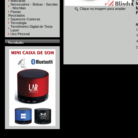
Máscaras
M
Necessaires - Bolsas - Sacolas
- Mochilas
Clique na imagem para ampliar
Pastas
Reciclados
Squeezes-Canecas
Tecnologia
R
Termômetro Digital de Testa
Laser
Uso Pessoal
N
P
Novidades
T