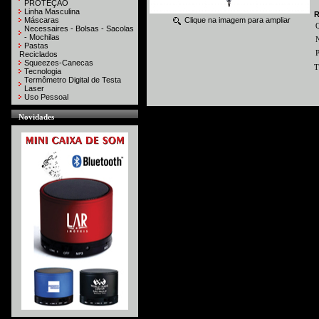
PROTEÇÃO
Linha Masculina
R
Máscaras
Clique na imagem para ampliar
Necessaires - Bolsas - Sacolas
- Mochilas
N
Pastas
P
Reciclados
Squeezes-Canecas
T
Tecnologia
Termômetro Digital de Testa
Laser
Uso Pessoal
Novidades