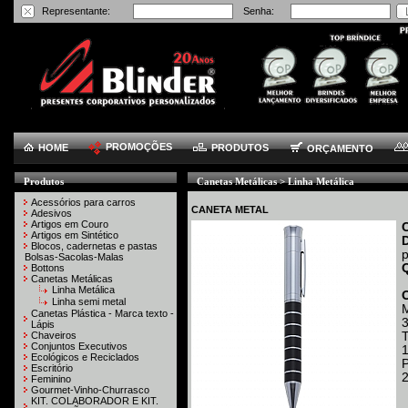
Representante:
Senha:
PROMOÇÕES
HOME
PRODUTOS
ORÇAMENTO
Produtos
Canetas Metálicas > Linha Metálica
Acessórios para carros
CANETA METAL
Adesivos
Artigos em Couro
Artigos em Sintético
Blocos, cadernetas e pastas
p
Bolsas-Sacolas-Malas
Bottons
Canetas Metálicas
Linha Metálica
Linha semi metal
Canetas Plástica - Marca texto -
3
Lápis
Chaveiros
T
Conjuntos Executivos
1
Ecológicos e Reciclados
P
Escritório
Feminino
Gourmet-Vinho-Churrasco
KIT. COLABORADOR E KIT.