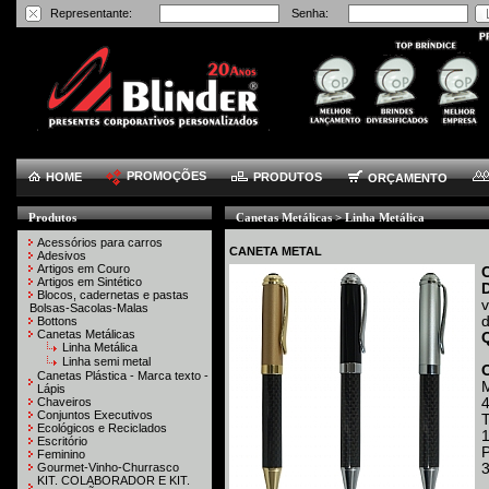
Representante:
Senha:
PROMOÇÕES
HOME
PRODUTOS
ORÇAMENTO
Produtos
Canetas Metálicas > Linha Metálica
Acessórios para carros
CANETA METAL
Adesivos
Artigos em Couro
Artigos em Sintético
Blocos, cadernetas e pastas
v
Bolsas-Sacolas-Malas
d
Bottons
Canetas Metálicas
Linha Metálica
Linha semi metal
Canetas Plástica - Marca texto -
Lápis
Chaveiros
4
Conjuntos Executivos
T
Ecológicos e Reciclados
1
Escritório
P
Feminino
Gourmet-Vinho-Churrasco
KIT. COLABORADOR E KIT.