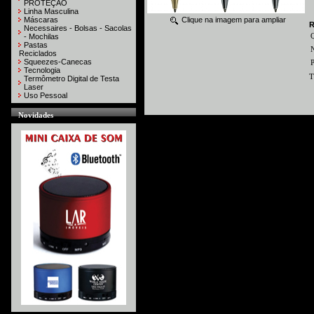
PROTEÇÃO
Linha Masculina
Máscaras
Clique na imagem para ampliar
R
Necessaires - Bolsas - Sacolas
- Mochilas
Pastas
N
Reciclados
Squeezes-Canecas
P
Tecnologia
T
Termômetro Digital de Testa
Laser
Uso Pessoal
Novidades