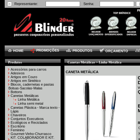
Representante:
Senha:
PROMOÇÕES
HOME
PRODUTOS
ORÇAMENTO
Produtos
Canetas Metálicas > Linha Metálica
Acessórios para carros
CANETA METÁLICA
Adesivos
Artigos em Couro
Artigos em Sintético
Blocos, cadernetas e pastas
Bolsas-Sacolas-Malas
Bottons
Canetas Metálicas
Linha Metálica
Linha semi metal
Canetas Plástica - Marca texto -
M
Lápis
Chaveiros
Conjuntos Executivos
Ecológicos e Reciclados
R
Escritório
Feminino
Gourmet-Vinho-Churrasco
N
KIT. COLABORADOR E KIT.
P