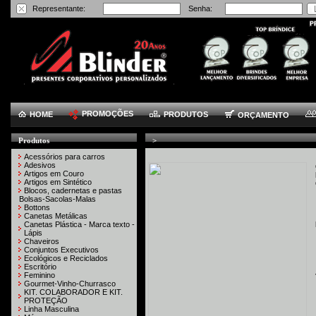
Representante:
Senha:
PROMOÇÕES
HOME
PRODUTOS
ORÇAMENTO
Produtos
>
Acessórios para carros
Adesivos
Artigos em Couro
Artigos em Sintético
Blocos, cadernetas e pastas
Bolsas-Sacolas-Malas
Bottons
Canetas Metálicas
Canetas Plástica - Marca texto -
Lápis
Chaveiros
Conjuntos Executivos
Ecológicos e Reciclados
Escritório
Feminino
Gourmet-Vinho-Churrasco
KIT. COLABORADOR E KIT.
PROTEÇÃO
Linha Masculina