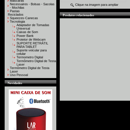
Máscaras
Necessaires - Bolsas - Sacolas
Clique na imagem para ampliar
- Mochilas
Pastas
Reciclados
Produtos relacionados
Squeezes-Canecas
Tecnologia
Adaptador de Tomadas
Universal
Caixas de Som
Power Bank
Protetor de Webcam
SUPORTE RETRÁTIL
PARA TABLET
Suporte veicular para
celular
Termometro Digital
Termômetro Digital de Testa
Laser
Termômetro Digital de Testa
Laser
Uso Pessoal
Novidades