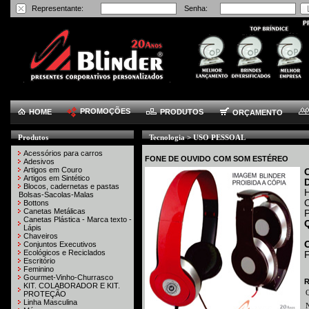
Representante:
Senha:
PROMOÇÕES
HOME
PRODUTOS
ORÇAMENTO
Produtos
Tecnologia > USO PESSOAL
Acessórios para carros
FONE DE OUVIDO COM SOM ESTÉREO
Adesivos
Artigos em Couro
Artigos em Sintético
Blocos, cadernetas e pastas
Bolsas-Sacolas-Malas
Bottons
Canetas Metálicas
Canetas Plástica - Marca texto -
Lápis
Chaveiros
Conjuntos Executivos
Ecológicos e Reciclados
Escritório
Feminino
Gourmet-Vinho-Churrasco
R
KIT. COLABORADOR E KIT.
PROTEÇÃO
Linha Masculina
N