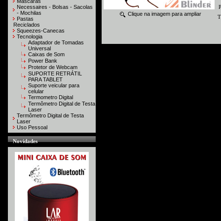
Máscaras
Necessaires - Bolsas - Sacolas
P
- Mochilas
Clique na imagem para ampliar
T
Pastas
Reciclados
Squeezes-Canecas
Tecnologia
Adaptador de Tomadas
Universal
Caixas de Som
Power Bank
Protetor de Webcam
SUPORTE RETRÁTIL
PARA TABLET
Suporte veicular para
celular
Termometro Digital
Termômetro Digital de Testa
Laser
Termômetro Digital de Testa
Laser
Uso Pessoal
Novidades