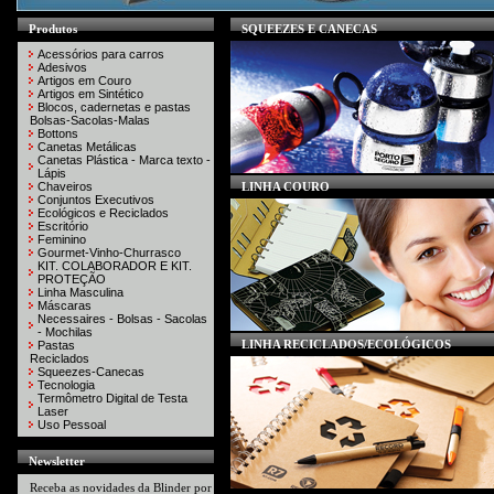
Produtos
SQUEEZES E CANECAS
Acessórios para carros
Adesivos
Artigos em Couro
Artigos em Sintético
Blocos, cadernetas e pastas
Bolsas-Sacolas-Malas
Bottons
Canetas Metálicas
Canetas Plástica - Marca texto -
Lápis
Chaveiros
LINHA COURO
Conjuntos Executivos
Ecológicos e Reciclados
Escritório
Feminino
Gourmet-Vinho-Churrasco
KIT. COLABORADOR E KIT.
PROTEÇÃO
Linha Masculina
Máscaras
Necessaires - Bolsas - Sacolas
- Mochilas
LINHA RECICLADOS/ECOLÓGICOS
Pastas
Reciclados
Squeezes-Canecas
Tecnologia
Termômetro Digital de Testa
Laser
Uso Pessoal
Newsletter
Receba as novidades da Blinder por