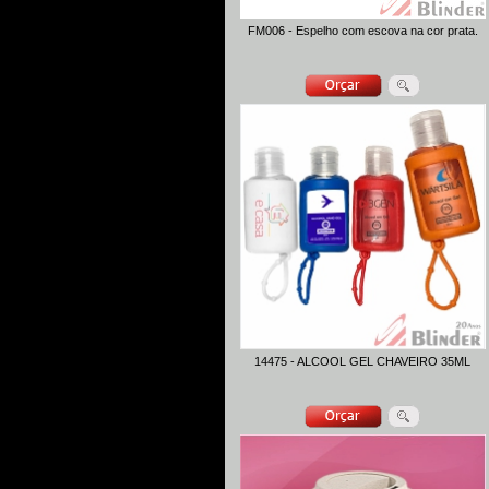
FM006 - Espelho com escova na cor prata.
14475 - ALCOOL GEL CHAVEIRO 35ML