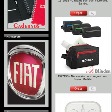
197256S - Caixa de som com microfone.
Bambu.
ADESIVOS
192719S - Nécessaire com prega e bolso
frontal. Medida: