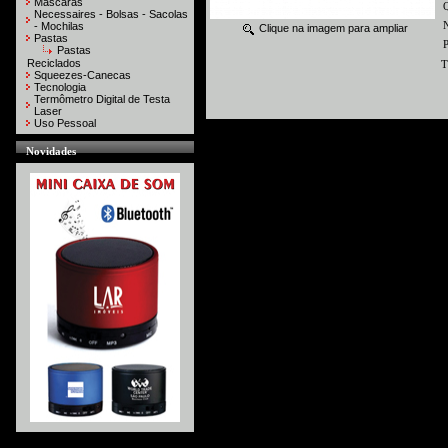
Máscaras
Necessaires - Bolsas - Sacolas
N
- Mochilas
Clique na imagem para ampliar
Pastas
P
Pastas
Reciclados
T
Squeezes-Canecas
Tecnologia
Termômetro Digital de Testa
Laser
Uso Pessoal
Novidades