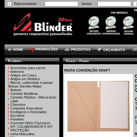
Representante:
Senha:
PROMOÇÕES
HOME
PRODUTOS
ORÇAMENTO
Produtos
Pastas > Pastas
Acessórios para carros
PASTA CONVENÇÃO KRAFT
Adesivos
Artigos em Couro
Artigos em Sintético
Blocos, cadernetas e pastas
p
Bolsas-Sacolas-Malas
Bottons
Canetas Metálicas
Canetas Plástica - Marca texto -
Lápis
T
Chaveiros
3
Conjuntos Executivos
Ecológicos e Reciclados
Escritório
P
Feminino
Gourmet-Vinho-Churrasco
KIT. COLABORADOR E KIT.
PROTEÇÃO
Linha Masculina
R