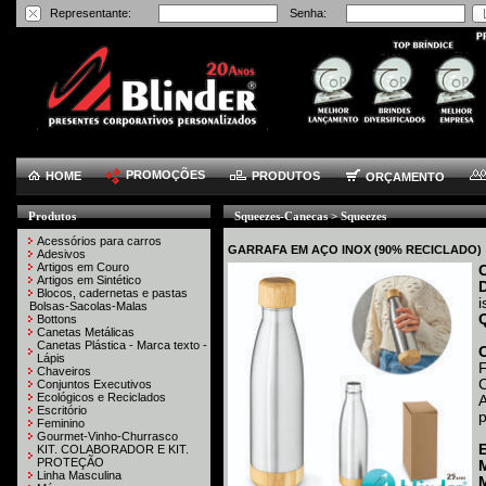
Representante:
Senha:
PROMOÇÕES
HOME
PRODUTOS
ORÇAMENTO
Produtos
Squeezes-Canecas > Squeezes
Acessórios para carros
GARRAFA EM AÇO INOX (90% RECICLADO)
Adesivos
Artigos em Couro
Artigos em Sintético
Blocos, cadernetas e pastas
Bolsas-Sacolas-Malas
Bottons
Canetas Metálicas
Canetas Plástica - Marca texto -
Lápis
F
Chaveiros
C
Conjuntos Executivos
Ecológicos e Reciclados
A
Escritório
p
Feminino
Gourmet-Vinho-Churrasco
KIT. COLABORADOR E KIT.
PROTEÇÃO
M
Linha Masculina