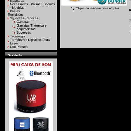
Máscaras
Necessaires - Bolsas - Sacolas
- Mochilas
Clique na imagem para ampliar
R
Pastas
Reciclados
Squeezes-Canecas
N
Canecas
Garrafas Thérmica e
P
coqueteleiras
T
Squeezes
Tecnologia
Termômetro Digital de Testa
Laser
Uso Pessoal
Novidades