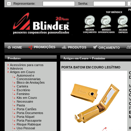
Representante:
Senha:
PROMOÇÕES
HOME
PRODUTOS
ORÇAMENTO
Produtos
Artigos em Couro > Feminino
Acessórios para carros
PORTA BATOM EM COURO LEGÍTIMO
Adesivos
Artigos em Couro
Automovel e
Concessionarias
Bloco de Anotações
Carteira
Escritório
Feminino
Kits em Couro
V
Necessaire
Pasta
P
Porta Cartões
Porta Documentos
M
Porta Níquel
Porta Passaporte
Risque Rabisque
Uso Pessoal
R