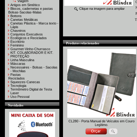
Viagem
Artigos em Sintético
N
Blocos, cadernetas e pastas
Clique na imagem para ampliar
Bolsas-Sacolas-Malas
P
Bottons
Canetas Metálicas
T
Canetas Plástica - Marca texto -
Lápis
Chaveiros
Conjuntos Executivos
Ecológicos e Reciclados
Escritório
Produtos relacionados
Feminino
Gourmet-Vinho-Churrasco
KIT. COLABORADOR E KIT.
PROTEÇÃO
Linha Masculina
Máscaras
Necessaires - Bolsas - Sacolas
- Mochilas
Pastas
Reciclados
Squeezes-Canecas
Tecnologia
Termômetro Digital de Testa
Laser
Uso Pessoal
Novidades
CL280 - Porta Manual de Veículos em Couro
Legítimo.