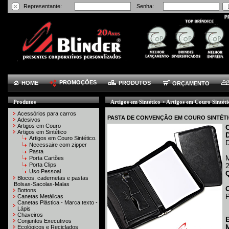
Representante:
Senha:
PROMOÇÕES
HOME
PRODUTOS
ORÇAMENTO
Produtos
Artigos em Sintético > Artigos em Couro Sintéti
Acessórios para carros
PASTA DE CONVENÇÃO EM COURO SINTÉTI
Adesivos
Artigos em Couro
Artigos em Sintético
Artigos em Couro Sintético.
D
Necessaire com zipper
Pasta
Porta Cartões
Porta Clips
Uso Pessoal
Blocos, cadernetas e pastas
Bolsas-Sacolas-Malas
Bottons
P
Canetas Metálicas
Canetas Plástica - Marca texto -
Lápis
Chaveiros
Conjuntos Executivos
M
Ecológicos e Reciclados