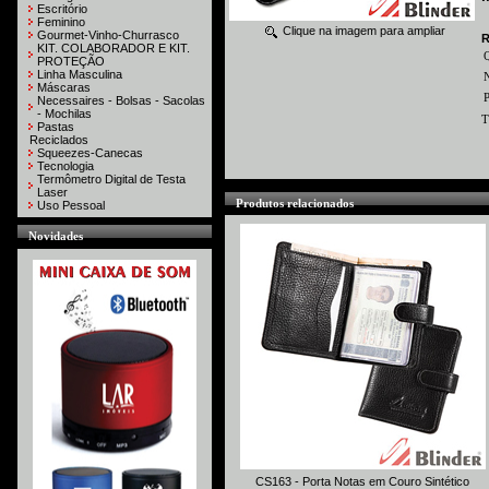
Escritório
Feminino
Clique na imagem para ampliar
Gourmet-Vinho-Churrasco
R
KIT. COLABORADOR E KIT.
PROTEÇÃO
Linha Masculina
N
Máscaras
P
Necessaires - Bolsas - Sacolas
- Mochilas
T
Pastas
Reciclados
Squeezes-Canecas
Tecnologia
Termômetro Digital de Testa
Laser
Produtos relacionados
Uso Pessoal
Novidades
CS163 - Porta Notas em Couro Sintético